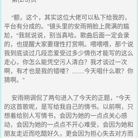
“额，这个，其实这位大佬可以私下给我的，
平台有分成的。”镜头里的安雨朔脸上爬满的尴
尬，“我就说说，别当真哈。歌曲后面一定会录
的，也提醒大家要理性打赏啊。喂喂喂，那个说
我到底谈过几段恋爱受过多少情伤才能写的这么
走心，你怎么能凭空污人清白？我才谈过一次
啊，有才也是我的错喽？……今天唱什么歌？你
猜啊。”
安雨朔调侃了两句进入了今天的正题，“今天
的这首歌呢，是写给我自己的情书。以前啊，只
想着给别人写情书，会因为她的一点点关心感
动，会因为她的一点点不开心难受，会因为她和
朋友走近而吃醋好久，更会因为担心失去对方而