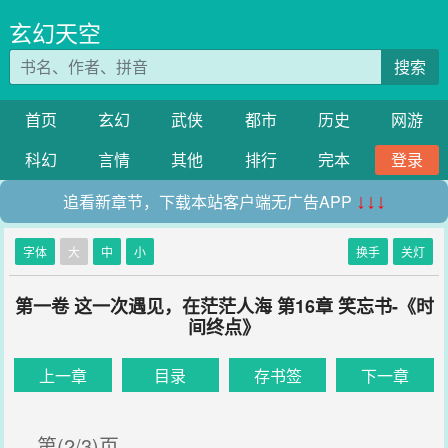
玄幻天空
搜索
首页
玄幻
武侠
都市
历史
网游
科幻
言情
其他
排行
完本
登录
追看新章节，下载本站客户端无广告APP
↓↓↓
字体
大
中
小
换手
关灯
第一卷 这一次遇见，在茫茫人海 第16章 笑忘书-《时
间终点》
上一章
目录
存书签
下一章
第(2/3)页