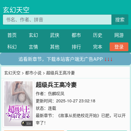
玄幻天空
搜索
首页
玄幻
武侠
都市
历史
网游
科幻
言情
其他
排行
完本
登录
追看新章节，下载本站客户端无广告APP
↓↓↓
玄幻天空
>
都市小说
> 超级兵王高冷妻
超级兵王高冷妻
作者：
伤麟叹凤
更新时间：2025-10-27 23:02:18
状态：连载
最新章节：
《故事从拒绝校花开始》已肥，可以开
宰了！