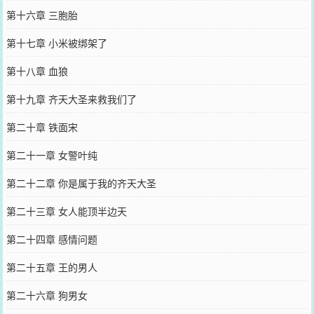
第十六章 三胞胎
第十七章 小米被绑架了
第十八章 血狼
第十九章 齐天大圣来救我们了
第二十章 铁面宋
第二十一章 女警叶纯
第二十二章 你是属于我的齐天大圣
第二十三章 女人能顶半边天
第二十四章 感情问题
第二十五章 王的男人
第二十六章 狗男女