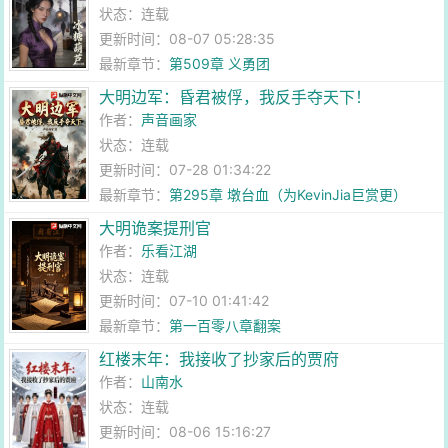
状态：连载
更新时间：08-07 05:28:35
最新章节：
第509章 义勇团
大明边军：昏君被俘，我反手夺天下！
作者：
声音画家
状态：连载
更新时间：07-28 01:34:22
最新章节：
第295章 墩台血（为KevinJia巨赏更）
大明诡案提刑官
作者：
乐看江湖
状态：连载
更新时间：07-10 01:41:42
最新章节：
第一百零八章翻案
红楼末年：我接收了抄家后的贾府
作者：
山南水
状态：连载
更新时间：08-06 15:16:27