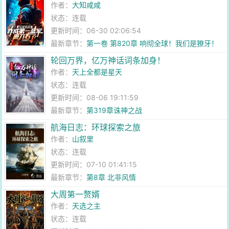
作者：
大知咸咸
状态：连载
更新时间：06-30 02:06:54
最新章节：
第一卷 第820章 响彻全球！我们是獠牙！
轮回万界，亿万神话词条加身！
作者：
天上全都是星天
状态：连载
更新时间：08-06 19:11:59
最新章节：
第319章诛神之战
航海日志：环球探索之旅
作者：
山叙里
状态：连载
更新时间：07-10 01:41:15
最新章节：
第8章 北非风情
大周第一赘婿
作者：
天选之主
状态：连载