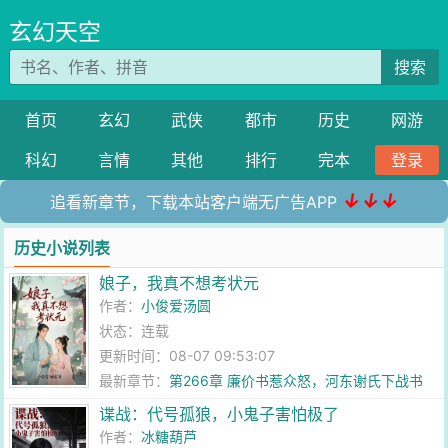
玄幻天空
搜索
首页
玄幻
武侠
都市
历史
网游
科幻
言情
其他
排行
完本
登录
↓↓↓
追看新章节，下载本站客户端无广告APP
历史小说列表
娘子，我真不想考状元
作者：
小俊爱汤圆
状态：连载
更新时间：08-07 09:53:07
最新章节：
第266章 廉价书惹众怒，河东谢氏下战书
谍战：代号孤狼，小鬼子害怕极了
作者：
冰糖葫芦