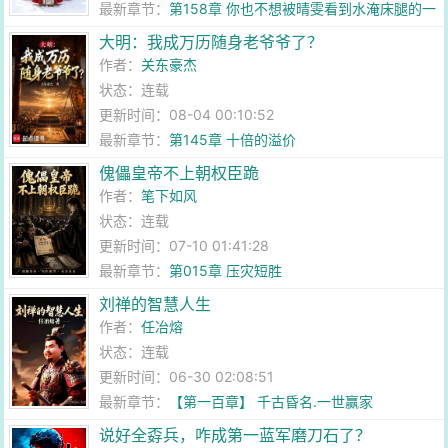
最新章节：
第158章 你也不想被晴雯看到水淹床腿的一
幕吧
大明：我成万历随身老爷爷了？
作者：
关东豪杰
状态：连载
更新时间：08-04 00:10:52
最新章节：
第145章 十倍的溢价
傀儡皇帝不上朝权臣跪
作者：
笔下如风
状态：连载
更新时间：07-10 01:41:28
最新章节：
第015章 压灾短胜
刘禅的智慧人生
作者：
任冶熔
状态：连载
更新时间：06-30 02:08:51
最新章节：
【第一百章】 千古昏名.一世赢家
说好全孬兵，咋成第一蓝军磨刀石了？