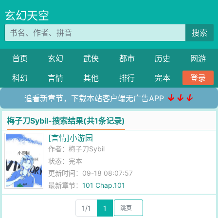
玄幻天空
搜索
首页
玄幻
武侠
都市
历史
网游
科幻
言情
其他
排行
完本
登录
↓↓↓
追看新章节，下载本站客户端无广告APP
梅子刀Sybil-搜索结果(共1条记录)
[言情]小游园
作者：
梅子刀Sybil
状态：完本
更新时间：09-18 08:07:57
最新章节：
101 Chap.101
1/1
1