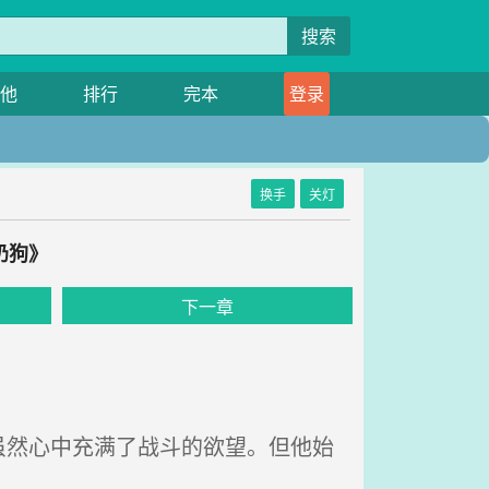
搜索
他
排行
完本
登录
换手
关灯
奶狗》
下一章
然心中充满了战斗的欲望。但他始