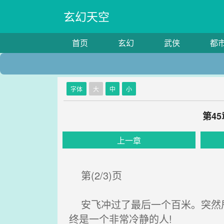
玄幻天空
首页
玄幻
武侠
都
字体
大
中
小
第4
上一章
第(2/3)页
安飞冲过了最后一个百米。突然甩
终是一个非常冷静的人!