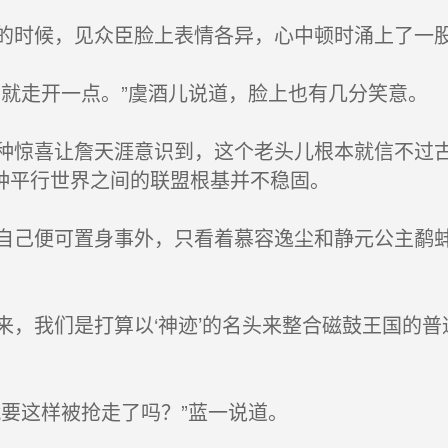
时候，见众臣脸上表情各异，心中顿时涌上了一
就走开一点。”虞酒儿说道，脸上也有几分笑意。
惊喜让詹天涯意识到，这个老头儿根本就信不过古
种平行世界之间的联盟根基并不稳固。
己便可置身事外，只看着慕容逸尘和静元公主鹬蚌
，我们是打算以‘神迹’的名头来整合磁鼓王国的普
要这样被抢走了吗？”蓝一说道。