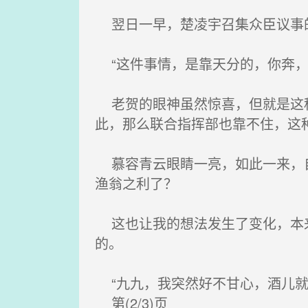
翌日一早，楚凌宇召集众臣议事的
“这件事情，是靠天分的，你奔，
老贺的眼神虽然惊喜，但就是这种
此，那么联合指挥部也靠不住，这
慕容青云眼睛一亮，如此一来，自
渔翁之利了？
这也让我的想法发生了变化，本来
的。
“九九，我突然好不甘心，酒儿就
第(2/3)页