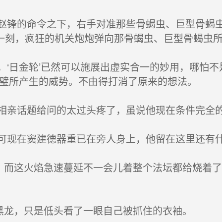
锋的命令之下，右手对准那些骨蝎虫、巨型骨蝎虫
一刻，疯狂的机关炮炮弹向那骨蝎虫、巨型骨蝎虫
日金轮’已然可以施展出虚实合一的妙用，哪怕不是
合璧所产生的威势。不由得打消了原来的想法。
亲话题给问的太过头疼了，虽说他现在条件完全
现在窦建德器重已在旁人身上，他留在这里还有
，而这火焰急速蔓延不一会儿着整个法坛都给烧着
黑龙，只是低头看了一眼自己被抓住的衣袖。