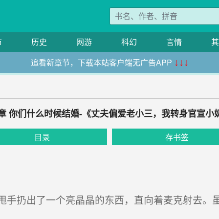
市
历史
网游
科幻
言情
其
追看新章节，下载本站客户端无广告APP
↓↓↓
5章 你们什么时候结婚-《丈夫偏爱老小三，我转身官宣小
目录
存书签
手扔出了一个亮晶晶的东西，直向着麦克射去。虽