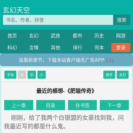
玄幻天空
搜索
首页
玄幻
武侠
都市
历史
网游
科幻
言情
其他
排行
完本
登录
追看新章节，下载本站客户端无广告APP
↓↓↓
字体
大
中
小
换手
关灯
最近的感想-《肥猫传奇》
上一章
目录
存书签
下一章
刚刚，给了我两个白银盟的女豪找到我，问
我最近写的都是什么鬼。