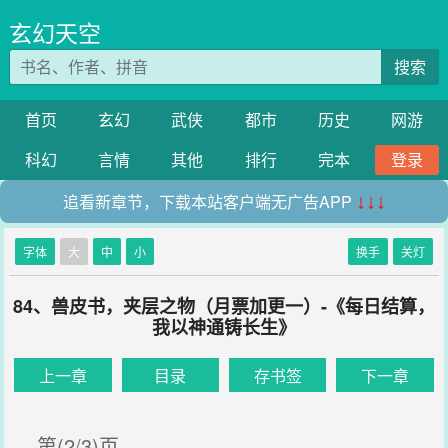
玄幻天空
搜索
首页
玄幻
武侠
都市
历史
网游
科幻
言情
其他
排行
完本
登录
追看新章节，下载本站客户端无广告APP
↓↓↓
字体
大
中
小
换手
关灯
84、兽皮书，夹层之物（月票加更一）-《每日结算，
我以神通铸长生》
上一章
目录
存书签
下一章
第(2/3)页