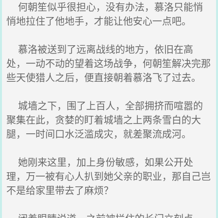
何朝笙似乎很担心，没有办法，慕洛只能悄
悄地拉住了他地手，才能让他安心一点吧。
慕洛被送到了远离战线的地方，依旧在高
处，一动不动的望着这场战争，何朝笙解决完那
些天使猎人之后，便直接朝着慕洛飞了过去。
城墙之下，围了上百人，全部拥挤而喧嚣的
聚集在此，贪婪的盯着城墙之上两条雪白的大
腿，一时间口水泛滥成灾，就差聚流成河。
她刚来这里，加上身份敏感，如果公开处
理，万一被有心人扒到她父亲的职业，那自己岂
不是给家里带去了麻烦？