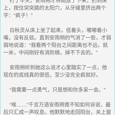
打了半天，安雨朔才将她放了下来，扔到床
上，按住突突跳的太阳穴，从牙缝里挤出两个
字：“疯子！”
白秋灵从床上坐了起来，低着头，嘟嘟着小
嘴，没有反驳。直到安雨朔的气消了一些，才弱
弱地说道：“我看两个阳台之间距离也不远，就
一米，中间刚好有消防梯，掉不下去的。”
安雨朔听到她这么说才心里踏实了一点，他
现在的底线真的很低，至少没完全疯就好。
“我需要一点勇气，只是想和你多呆一会。”
“唉……”千言万语安雨朔竟不知如何诉说，最
后只汇成一声叹息。他默默地走回阳台，关上窗