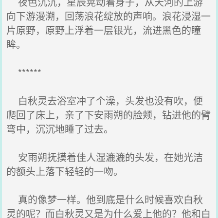
夜色沉沉，星辰晃动着身子，从天河的上游
向下游漫溯，回荡浪花绽放的声响。浪花浸湿一
片原野，原野上浮着一层银光，流进黑色的瞳
眸。
******
白秋灵去浴室冲了个澡，头发也没有吹，便
爬回了床上，亲了下安雨朔的脸颊，钻进他的臂
弯中，沉沉地睡了过去。
安雨朔抚摸着佳人湿漉漉的头发，在她光洁
的额头上落下轻轻的一吻。
真的像梦一样。他到底是什么时候喜欢白秋
灵的呢？而白秋灵又是为什么爱上他的？他和白