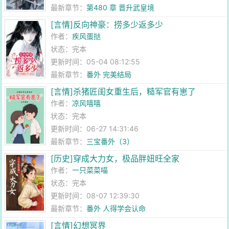
最新章节：
第480 章 晋升武皇境
[言情]反向神豪：捞多少返多少
作者：
疾风蛋挞
状态：完本
更新时间：05-04 08:12:55
最新章节：
番外 完美结局
[言情]杀猪匠闺女重生后，糙军官有崽了
作者：
凉风嘻嘻
状态：完本
更新时间：06-27 14:31:46
最新章节：
三宝番外（3）
[历史]穿成大力女，极品胖妞旺全家
作者：
一只菜菜喵
状态：完本
更新时间：08-07 12:39:30
最新章节：
番外 人得学会认命
[言情]幻想冥界