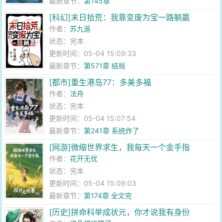
最新章节：
第145章
[科幻]末日拾荒：我靠变废为宝一路躺赢
作者：
苏九遥
状态：完本
更新时间：05-04 15:09:33
最新章节：
第571章 结局
[都市]重生港岛77：多美多福
作者：
法舟
状态：完本
更新时间：05-04 15:07:54
最新章节：
第241章 系统炸了
[网游]微缩世界求生，我每天一个金手指
作者：
花开无忧
状态：完本
更新时间：05-04 15:09:03
最新章节：
第174章 全文完
[历史]拼命科举成状元，你才说我有身份