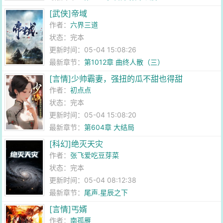
[武侠]帝域
作者：
六界三道
状态：完本
更新时间：05-04 15:08:26
最新章节：
第1012章 曲终人散（三）
[言情]少帅霸妻，强扭的瓜不甜也得甜
作者：
初点点
状态：完本
更新时间：05-04 15:08:20
最新章节：
第604章 大结局
[科幻]绝灭天灾
作者：
张飞爱吃豆芽菜
状态：完本
更新时间：05-04 08:12:38
最新章节：
尾声.星辰之下
[言情]丐婿
作者：
南孤雁