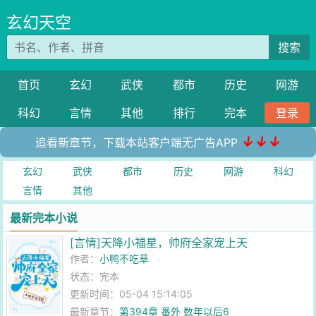
玄幻天空
搜索
首页
玄幻
武侠
都市
历史
网游
科幻
言情
其他
排行
完本
登录
↓↓↓
追看新章节，下载本站客户端无广告APP
玄幻
武侠
都市
历史
网游
科幻
言情
其他
最新完本小说
[言情]天降小福星，帅府全家宠上天
作者：
小鸭不吃草
状态：完本
更新时间：05-04 15:14:05
最新章节：
第394章 番外 数年以后6