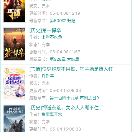
状态：完本
更新时间：05-04 08:12:19
最新章节：
第500章 归隐
[历史]第一悍卒
作者：
上岸不吃鱼
状态：完本
更新时间：05-04 08:11:57
最新章节：
第928章 大结局
[言情]快穿炮灰不用慌，宿主她是撩人狂
作者：
许新年
状态：完本
更新时间：05-04 15:09:33
最新章节：
第一百四十九章 审判之日9
[历史]押送东荒，女帝大人绷不住了
作者：
鱼要离开水
状态：完本
更新时间：05-04 15:08:33